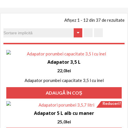
Afișez 1 - 12 din 37 de rezultate
Adapator 3,5 L
22,0
lei
Adapator porumbei capacitate 3,5 l cu inel
ADAUGĂ ÎN COȘ
Reduceri!
Adapator 5 L alb cu maner
Prețul
Prețul
25,0
lei
inițial
curent