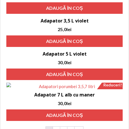
ADAUGĂ ÎN COȘ
Adapator 3,5 L violet
25,0
lei
ADAUGĂ ÎN COȘ
Adapator 5 L violet
30,0
lei
ADAUGĂ ÎN COȘ
Reduceri!
Adapator 7 L alb cu maner
Prețul
Prețul
30,0
lei
inițial
curent
ADAUGĂ ÎN COȘ
a
este:
fost:
30,0lei.
36,0lei.