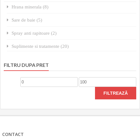
Hrana minerala (8)
Sare de baie (5)
Spray anti rapitoare (2)
Suplimente si tratamente (20)
FILTRU DUPA PRET
Preț
Preț
minim
maxim
FILTREAZĂ
CONTACT