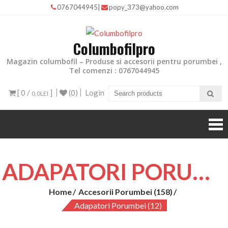
0767044945
|
popy_373@yahoo.com
Columbofilpro
Magazin columbofil – Produse si accesorii pentru porumbei ,
Tel comenzi : 0767044945
[ 0 /
]
(0)
Login
0,0LEI
ADAPATORI PORUMBEI (12)
Home
Accesorii Porumbei (158)
Adapatori Porumbei (12)