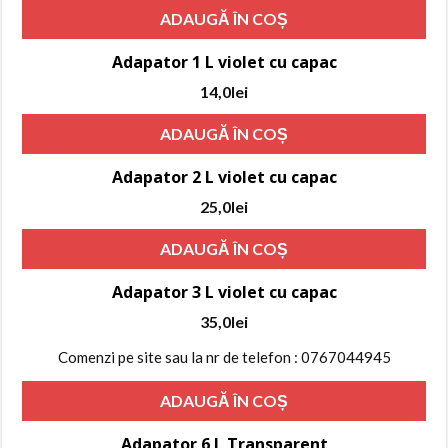
ADAUGĂ ÎN COȘ
a
este:
fost:
25,0lei.
Adapator 1 L violet cu capac
30,0lei.
14,0
lei
ADAUGĂ ÎN COȘ
Adapator 2 L violet cu capac
25,0
lei
ADAUGĂ ÎN COȘ
Adapator 3 L violet cu capac
35,0
lei
Comenzi pe site sau la nr de telefon : 0767044945
ADAUGĂ ÎN COȘ
Adapator 6 L Transparent