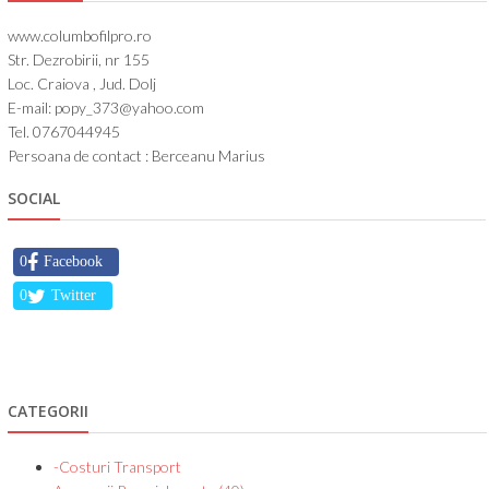
www.columbofilpro.ro
Str. Dezrobirii, nr 155
Loc. Craiova , Jud. Dolj
E-mail: popy_373@yahoo.com
Tel. 0767044945
Persoana de contact : Berceanu Marius
SOCIAL
0
Facebook
0
Twitter
CATEGORII
-Costuri Transport