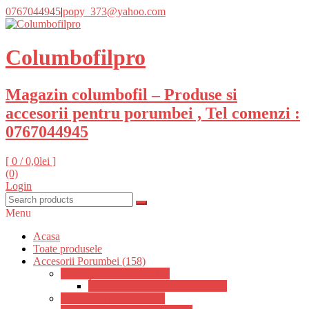
0767044945
|
popy_373@yahoo.com
Columbofilpro
Magazin columbofil – Produse si
accesorii pentru porumbei , Tel comenzi :
0767044945
[ 0 /
0,0lei
]
(0)
Login
Menu
Acasa
Toate produsele
Accesorii Porumbei (158)
Adapatori Porumbei (12)
Încălzitoare pentru adapatori (3)
Odihnitori porumbei (9)