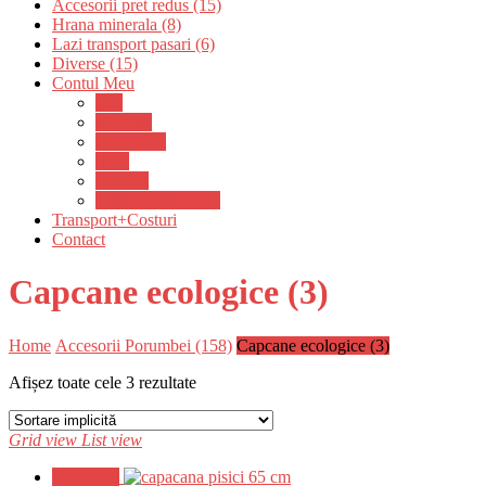
Accesorii pret redus (15)
Hrana minerala (8)
Lazi transport pasari (6)
Diverse (15)
Contul Meu
Cos
Favorite
Casa plată
Blog
Contact
Transport+Costuri
Transport+Costuri
Contact
Capcane ecologice (3)
Home
Accesorii Porumbei (158)
Capcane ecologice (3)
Afișez toate cele 3 rezultate
Grid view
List view
Reduceri!