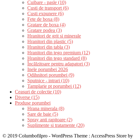
Cuibare - pasle (10)
Custi de transport (6)
Custi expunere (6)
Fete de boxa (8)
Gratare de boxa (4)
Gratare podea (3)
Hranitori de grit si minerale
Hranitori din plastic (5)
Hranitori din tabla (3)
Hranitori din tego premium (12)
Hranitori din tego standard (8)
Încălzitoare pentru adapatori (3)
Inele porumbei 2026
Odihnitori porumbei (9)
Sputnice - intrari (10)
Tamplarie pt porumbei (12)
Ceasuri de colectie (10)
Diverse (15)
Produse porumbei
Hrana minerala (8)
Sare de baie (5)
Spray anti rapitoare (2)
Suplimente si tratamente (20)
© 2019 Columbofilpro - WordPress Theme : AccessPress Store by