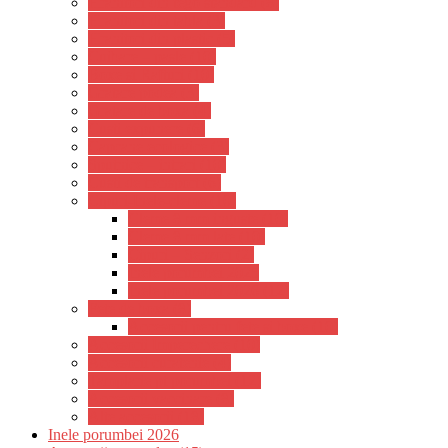
Hranitori din tego standard (8)
Hranitori din tabla (3)
Hranitori din plastic (5)
Cuibare – pasle (10)
Boxe si Rafturi (10)
Gratare podea (3)
Gratare de boxa (4)
Custi expunere (6)
Capcane ecologice (3)
Sputnice – intrari (10)
Custi de transport (6)
Cipuri-Inele-cleme (10)
Cleme 8 mm inguste (10)
Cleme 8 mm late (10)
Cipuri – Senzori (2)
Inele porumbei 2025
Inele porumbei 2026 (12)
Fete de boxa (8)
Accesorii pentru fete si boxe (10)
Accesorii Imperechere (10)
Accesorii curatenie (4)
Tamplarie pt porumbei (12)
Accesorii vaccinare (8)
Alte accesorii (18)
Inele porumbei 2026