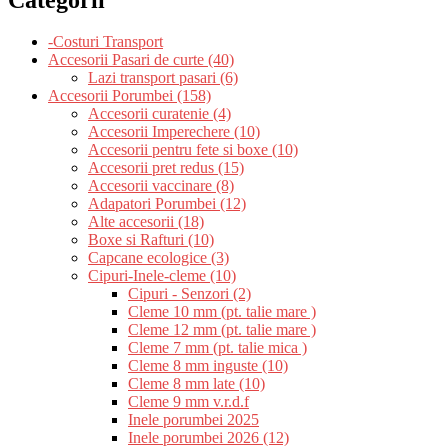
-Costuri Transport
Accesorii Pasari de curte (40)
Lazi transport pasari (6)
Accesorii Porumbei (158)
Accesorii curatenie (4)
Accesorii Imperechere (10)
Accesorii pentru fete si boxe (10)
Accesorii pret redus (15)
Accesorii vaccinare (8)
Adapatori Porumbei (12)
Alte accesorii (18)
Boxe si Rafturi (10)
Capcane ecologice (3)
Cipuri-Inele-cleme (10)
Cipuri - Senzori (2)
Cleme 10 mm (pt. talie mare )
Cleme 12 mm (pt. talie mare )
Cleme 7 mm (pt. talie mica )
Cleme 8 mm inguste (10)
Cleme 8 mm late (10)
Cleme 9 mm v.r.d.f
Inele porumbei 2025
Inele porumbei 2026 (12)