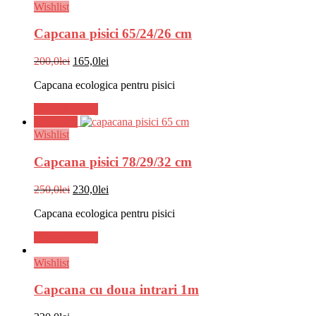
Wishlist
Capcana pisici 65/24/26 cm
Prețul
Prețul
200,0
lei
165,0
lei
inițial
curent
Capcana ecologica pentru pisici
a
este:
fost:
165,0lei.
Adaugă în coș
200,0lei.
Reduceri!
Wishlist
Capcana pisici 78/29/32 cm
Prețul
Prețul
250,0
lei
230,0
lei
inițial
curent
Capcana ecologica pentru pisici
a
este:
fost:
230,0lei.
Adaugă în coș
250,0lei.
Wishlist
Capcana cu doua intrari 1m