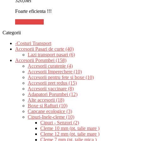
320,0
lei
Foarte eficienta !!!
Adaugă în coș
Categorii
-Costuri Transport
Accesorii Pasari de curte (40)
Lazi transport pasari (6)
Accesorii Porumbei (158)
Accesorii curatenie (4)
Accesorii Imperechere (10)
Accesorii pentru fete si boxe (10)
Accesorii pret redus (15)
Accesorii vaccinare (8)
Adapatori Porumbei (12)
Alte accesorii (18)
Boxe si Rafturi (10)
Capcane ecologice (3)
Cipuri-Inele-cleme (10)
Cipuri - Senzori (2)
Cleme 10 mm (pt. talie mare )
Cleme 12 mm (pt. talie mare )
Cleme 7 mm (pt. talie mica )