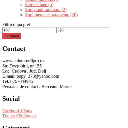
Sare de baie (5)
Spray anti rapitoare (2)
Suplimente si tratamente (20)
Filtru dupa pret
Preț
Preț
minim
maxim
Filtrează
Contact
www.columbofilpro.ro
Str. Dezrobirii, nr 155
Loc. Craiova , Jud. Dolj
E-mail: popy_373@yahoo.com
Tel. 0767044945
Persoana de contact : Berceanu Marius
Social
Facebook
0
Fans
Twitter
0
Followers
Categorii