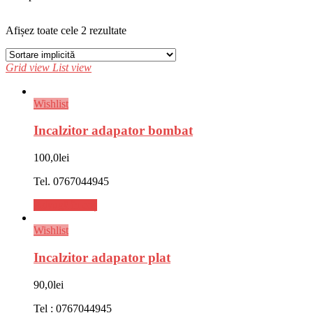
Afișez toate cele 2 rezultate
Grid view
List view
Wishlist
Incalzitor adapator bombat
100,0
lei
Tel. 0767044945
Adaugă în coș
Wishlist
Incalzitor adapator plat
90,0
lei
Tel : 0767044945