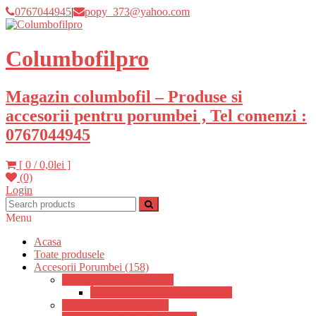
0767044945
|
popy_373@yahoo.com
Columbofilpro
Magazin columbofil – Produse si
accesorii pentru porumbei , Tel comenzi :
0767044945
[ 0 /
0,0lei
]
(0)
Login
Menu
Acasa
Toate produsele
Accesorii Porumbei (158)
Adapatori Porumbei (12)
Încălzitoare pentru adapatori (3)
Odihnitori porumbei (9)