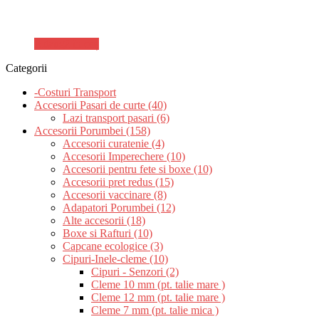
Adaugă în coș
Categorii
-Costuri Transport
Accesorii Pasari de curte (40)
Lazi transport pasari (6)
Accesorii Porumbei (158)
Accesorii curatenie (4)
Accesorii Imperechere (10)
Accesorii pentru fete si boxe (10)
Accesorii pret redus (15)
Accesorii vaccinare (8)
Adapatori Porumbei (12)
Alte accesorii (18)
Boxe si Rafturi (10)
Capcane ecologice (3)
Cipuri-Inele-cleme (10)
Cipuri - Senzori (2)
Cleme 10 mm (pt. talie mare )
Cleme 12 mm (pt. talie mare )
Cleme 7 mm (pt. talie mica )