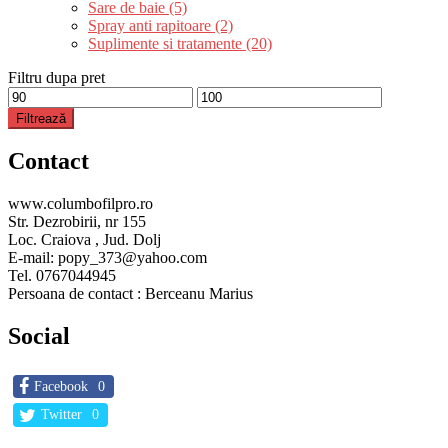
Sare de baie (5)
Spray anti rapitoare (2)
Suplimente si tratamente (20)
Filtru dupa pret
Preț
Preț
minim
maxim
Filtrează
Contact
www.columbofilpro.ro
Str. Dezrobirii, nr 155
Loc. Craiova , Jud. Dolj
E-mail: popy_373@yahoo.com
Tel. 0767044945
Persoana de contact : Berceanu Marius
Social
Facebook
0
Twitter
0