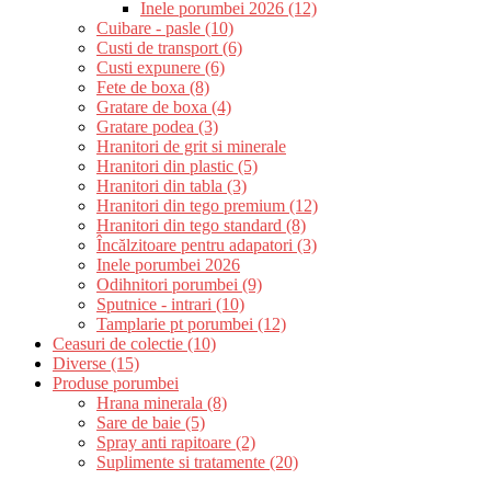
Inele porumbei 2026 (12)
Cuibare - pasle (10)
Custi de transport (6)
Custi expunere (6)
Fete de boxa (8)
Gratare de boxa (4)
Gratare podea (3)
Hranitori de grit si minerale
Hranitori din plastic (5)
Hranitori din tabla (3)
Hranitori din tego premium (12)
Hranitori din tego standard (8)
Încălzitoare pentru adapatori (3)
Inele porumbei 2026
Odihnitori porumbei (9)
Sputnice - intrari (10)
Tamplarie pt porumbei (12)
Ceasuri de colectie (10)
Diverse (15)
Produse porumbei
Hrana minerala (8)
Sare de baie (5)
Spray anti rapitoare (2)
Suplimente si tratamente (20)