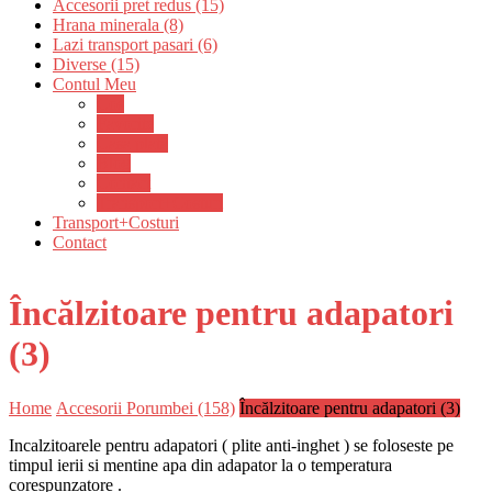
Accesorii pret redus (15)
Hrana minerala (8)
Lazi transport pasari (6)
Diverse (15)
Contul Meu
Cos
Favorite
Casa plată
Blog
Contact
Transport+Costuri
Transport+Costuri
Contact
Încălzitoare pentru adapatori
(3)
Home
Accesorii Porumbei (158)
Încălzitoare pentru adapatori (3)
Incalzitoarele pentru adapatori ( plite anti-inghet ) se foloseste pe
timpul ierii si mentine apa din adapator la o temperatura
corespunzatore .