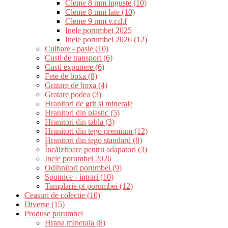
Cleme 8 mm inguste (10)
Cleme 8 mm late (10)
Cleme 9 mm v.r.d.f
Inele porumbei 2025
Inele porumbei 2026 (12)
Cuibare - pasle (10)
Custi de transport (6)
Custi expunere (6)
Fete de boxa (8)
Gratare de boxa (4)
Gratare podea (3)
Hranitori de grit si minerale
Hranitori din plastic (5)
Hranitori din tabla (3)
Hranitori din tego premium (12)
Hranitori din tego standard (8)
Încălzitoare pentru adapatori (3)
Inele porumbei 2026
Odihnitori porumbei (9)
Sputnice - intrari (10)
Tamplarie pt porumbei (12)
Ceasuri de colectie (10)
Diverse (15)
Produse porumbei
Hrana minerala (8)