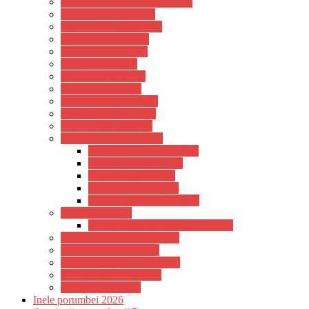
Hranitori din tego standard (8)
Hranitori din tabla (3)
Hranitori din plastic (5)
Cuibare – pasle (10)
Boxe si Rafturi (10)
Gratare podea (3)
Gratare de boxa (4)
Custi expunere (6)
Capcane ecologice (3)
Sputnice – intrari (10)
Custi de transport (6)
Cipuri-Inele-cleme (10)
Cleme 8 mm inguste (10)
Cleme 8 mm late (10)
Cipuri – Senzori (2)
Inele porumbei 2025
Inele porumbei 2026 (12)
Fete de boxa (8)
Accesorii pentru fete si boxe (10)
Accesorii Imperechere (10)
Accesorii curatenie (4)
Tamplarie pt porumbei (12)
Accesorii vaccinare (8)
Alte accesorii (18)
Inele porumbei 2026