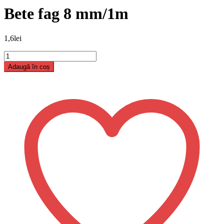
Bete fag 8 mm/1m
1,6
lei
Cantitate
Bete
Adaugă în coș
fag
8
mm/1m