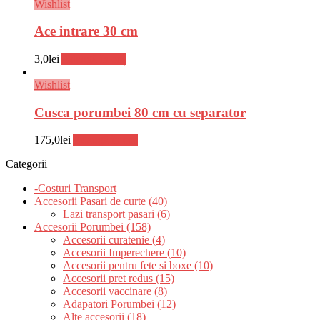
Wishlist
Ace intrare 30 cm
3,0
lei
Adaugă în coș
Wishlist
Cusca porumbei 80 cm cu separator
175,0
lei
Adaugă în coș
Categorii
-Costuri Transport
Accesorii Pasari de curte (40)
Lazi transport pasari (6)
Accesorii Porumbei (158)
Accesorii curatenie (4)
Accesorii Imperechere (10)
Accesorii pentru fete si boxe (10)
Accesorii pret redus (15)
Accesorii vaccinare (8)
Adapatori Porumbei (12)
Alte accesorii (18)