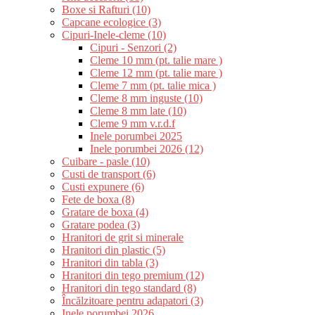
Boxe si Rafturi (10)
Capcane ecologice (3)
Cipuri-Inele-cleme (10)
Cipuri - Senzori (2)
Cleme 10 mm (pt. talie mare )
Cleme 12 mm (pt. talie mare )
Cleme 7 mm (pt. talie mica )
Cleme 8 mm inguste (10)
Cleme 8 mm late (10)
Cleme 9 mm v.r.d.f
Inele porumbei 2025
Inele porumbei 2026 (12)
Cuibare - pasle (10)
Custi de transport (6)
Custi expunere (6)
Fete de boxa (8)
Gratare de boxa (4)
Gratare podea (3)
Hranitori de grit si minerale
Hranitori din plastic (5)
Hranitori din tabla (3)
Hranitori din tego premium (12)
Hranitori din tego standard (8)
Încălzitoare pentru adapatori (3)
Inele porumbei 2026