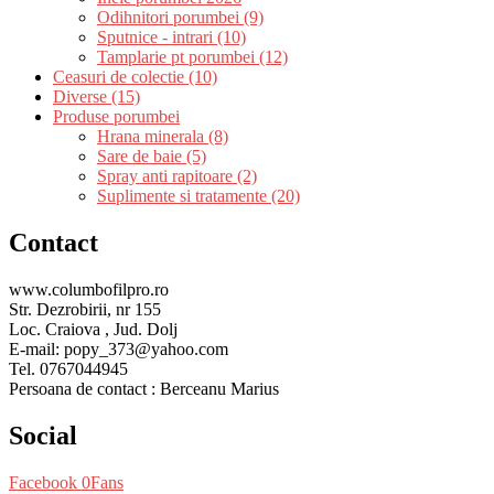
Odihnitori porumbei (9)
Sputnice - intrari (10)
Tamplarie pt porumbei (12)
Ceasuri de colectie (10)
Diverse (15)
Produse porumbei
Hrana minerala (8)
Sare de baie (5)
Spray anti rapitoare (2)
Suplimente si tratamente (20)
Contact
www.columbofilpro.ro
Str. Dezrobirii, nr 155
Loc. Craiova , Jud. Dolj
E-mail: popy_373@yahoo.com
Tel. 0767044945
Persoana de contact : Berceanu Marius
Social
Facebook
0
Fans