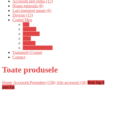
Accesorii pret redus (15)
Hrana minerala (8)
Lazi transport pasari (6)
Diverse (15)
Contul Meu
Cos
Favorite
Casa plată
Blog
Contact
Transport+Costuri
Transport+Costuri
Contact
Toate produsele
Home
Accesorii Porumbei (158)
Alte accesorii (18)
Bete fag 8
mm/1m