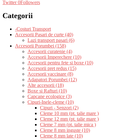
Twitter
0
Followers
Categorii
-Costuri Transport
Accesorii Pasari de curte (40)
Lazi transport pasari (6)
Accesorii Porumbei (158)
Accesorii curatenie (4)
Accesorii Imperechere (10)
Accesorii pentru fete si boxe (10)
Accesorii pret redus (15)
Accesorii vaccinare (8)
Adapatori Porumbei (12)
Alte accesorii (18)
Boxe si Rafturi (10)
Capcane ecologice (3)
Cipuri-Inele-cleme (10)
Cipuri - Senzori (2)
Cleme 10 mm (pt. talie mare )
Cleme 12 mm (pt. talie mare )
Cleme 7 mm (pt. talie mica )
Cleme 8 mm inguste (10)
Cleme 8 mm late (10)