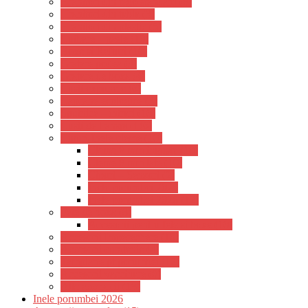
Hranitori din tego standard (8)
Hranitori din tabla (3)
Hranitori din plastic (5)
Cuibare – pasle (10)
Boxe si Rafturi (10)
Gratare podea (3)
Gratare de boxa (4)
Custi expunere (6)
Capcane ecologice (3)
Sputnice – intrari (10)
Custi de transport (6)
Cipuri-Inele-cleme (10)
Cleme 8 mm inguste (10)
Cleme 8 mm late (10)
Cipuri – Senzori (2)
Inele porumbei 2025
Inele porumbei 2026 (12)
Fete de boxa (8)
Accesorii pentru fete si boxe (10)
Accesorii Imperechere (10)
Accesorii curatenie (4)
Tamplarie pt porumbei (12)
Accesorii vaccinare (8)
Alte accesorii (18)
Inele porumbei 2026