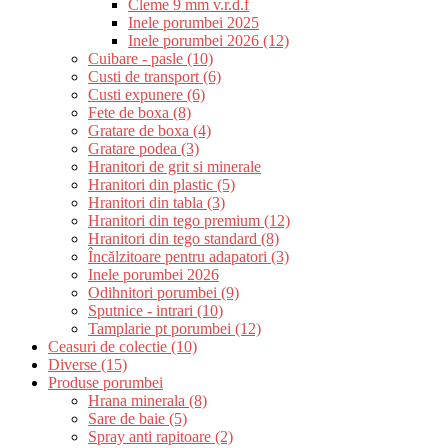
Cleme 9 mm v.r.d.f
Inele porumbei 2025
Inele porumbei 2026 (12)
Cuibare - pasle (10)
Custi de transport (6)
Custi expunere (6)
Fete de boxa (8)
Gratare de boxa (4)
Gratare podea (3)
Hranitori de grit si minerale
Hranitori din plastic (5)
Hranitori din tabla (3)
Hranitori din tego premium (12)
Hranitori din tego standard (8)
Încălzitoare pentru adapatori (3)
Inele porumbei 2026
Odihnitori porumbei (9)
Sputnice - intrari (10)
Tamplarie pt porumbei (12)
Ceasuri de colectie (10)
Diverse (15)
Produse porumbei
Hrana minerala (8)
Sare de baie (5)
Spray anti rapitoare (2)