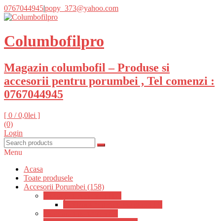
0767044945
|
popy_373@yahoo.com
Columbofilpro
Magazin columbofil – Produse si
accesorii pentru porumbei , Tel comenzi :
0767044945
[ 0 /
0,0lei
]
(0)
Login
Menu
Acasa
Toate produsele
Accesorii Porumbei (158)
Adapatori Porumbei (12)
Încălzitoare pentru adapatori (3)
Odihnitori porumbei (9)