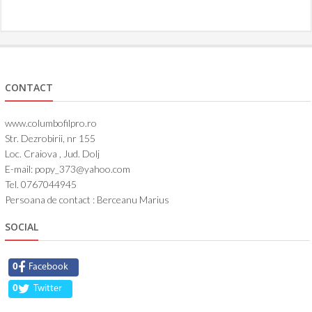
CONTACT
www.columbofilpro.ro
Str. Dezrobirii, nr 155
Loc. Craiova , Jud. Dolj
E-mail: popy_373@yahoo.com
Tel. 0767044945
Persoana de contact : Berceanu Marius
SOCIAL
0
Facebook
0
Twitter