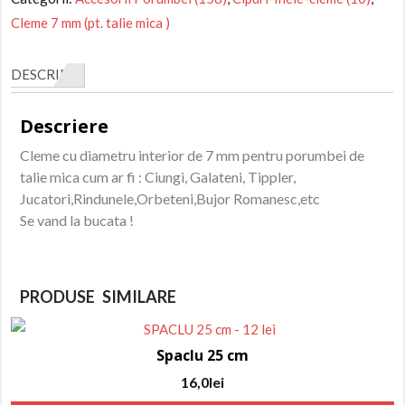
mm
Cleme 7 mm (pt. talie mica )
negre
DESCRIERE
Descriere
Cleme cu diametru interior de 7 mm pentru porumbei de
talie mica cum ar fi : Ciungi, Galateni, Tippler,
Jucatori,Rindunele,Orbeteni,Bujor Romanesc,etc
Se vand la bucata !
PRODUSE SIMILARE
Spaclu 25 cm
16,0
lei