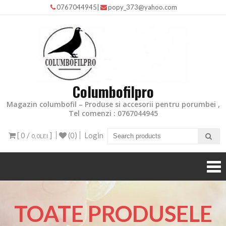
0767044945
|
popy_373@yahoo.com
Columbofilpro
Magazin columbofil – Produse si accesorii pentru porumbei ,
Tel comenzi : 0767044945
[ 0 /
]
(0)
Login
0,0LEI
TOATE PRODUSELE