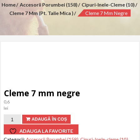
Home
Accesorii Porumbei (158)
Cipuri-Inele-Cleme (10)
Cleme 7 Mm (pt. Talie Mica )
Cleme 7 Mm Negre
Cleme 7 mm negre
0,6
lei
Cantitate
ADAUGĂ ÎN COȘ
Cleme
ADAUGA LA FAVORITE
7
Categorii:
Accesorii Porumbei (158)
,
Cipuri-Inele-cleme (10)
,