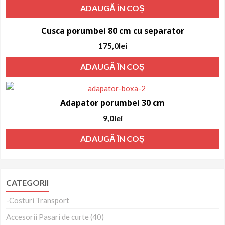
ADAUGĂ ÎN COȘ
Cusca porumbei 80 cm cu separator
175,0
lei
ADAUGĂ ÎN COȘ
Adapator porumbei 30 cm
9,0
lei
ADAUGĂ ÎN COȘ
CATEGORII
-Costuri Transport
Accesorii Pasari de curte (40)