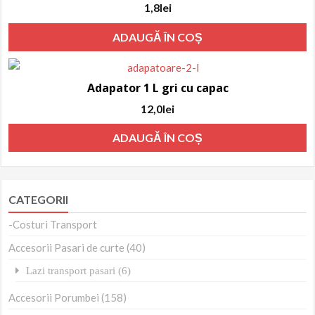
1,8
lei
ADAUGĂ ÎN COȘ
Adapator 1 L gri cu capac
12,0
lei
ADAUGĂ ÎN COȘ
CATEGORII
-Costuri Transport
Accesorii Pasari de curte (40)
Lazi transport pasari (6)
Accesorii Porumbei (158)