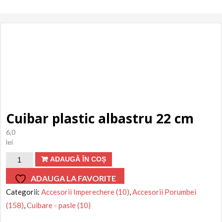
Cuibar plastic albastru 22 cm
6,0
lei
Cantitate
ADAUGĂ ÎN COȘ
Cuibar
ADAUGA LA FAVORITE
plastic
Categorii:
Accesorii Imperechere (10)
,
Accesorii Porumbei
albastru
(158)
,
Cuibare - pasle (10)
22