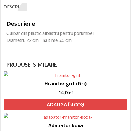
cm
DESCRIERE
Descriere
Cuibar din plastic albastru pentru porumbei
Diametru 22 cm , Inaltime 5,5 cm
PRODUSE SIMILARE
Hranitor grit (Gri)
14,0
lei
ADAUGĂ ÎN COȘ
Adapator boxa