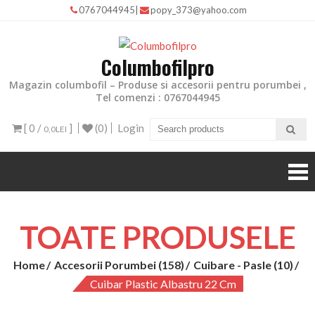
0767044945
|
popy_373@yahoo.com
Columbofilpro
Magazin columbofil – Produse si accesorii pentru porumbei ,
Tel comenzi : 0767044945
[ 0 /
]
(0)
Login
0,0LEI
TOATE PRODUSELE
Home
Accesorii Porumbei (158)
Cuibare - Pasle (10)
Cuibar Plastic Albastru 22 Cm