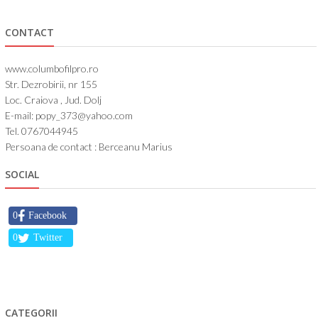
CONTACT
www.columbofilpro.ro
Str. Dezrobirii, nr 155
Loc. Craiova , Jud. Dolj
E-mail: popy_373@yahoo.com
Tel. 0767044945
Persoana de contact : Berceanu Marius
SOCIAL
0
Facebook
0
Twitter
CATEGORII