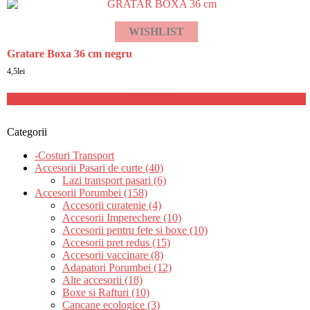
1,5lei.
WISHLIST
Gratare Boxa 36 cm negru
4,5
lei
Adaugă în coș
Categorii
-Costuri Transport
Accesorii Pasari de curte (40)
Lazi transport pasari (6)
Accesorii Porumbei (158)
Accesorii curatenie (4)
Accesorii Imperechere (10)
Accesorii pentru fete si boxe (10)
Accesorii pret redus (15)
Accesorii vaccinare (8)
Adapatori Porumbei (12)
Alte accesorii (18)
Boxe si Rafturi (10)
Capcane ecologice (3)