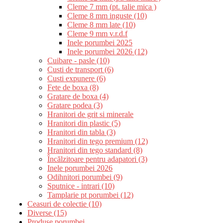
Cleme 7 mm (pt. talie mica )
Cleme 8 mm inguste (10)
Cleme 8 mm late (10)
Cleme 9 mm v.r.d.f
Inele porumbei 2025
Inele porumbei 2026 (12)
Cuibare - pasle (10)
Custi de transport (6)
Custi expunere (6)
Fete de boxa (8)
Gratare de boxa (4)
Gratare podea (3)
Hranitori de grit si minerale
Hranitori din plastic (5)
Hranitori din tabla (3)
Hranitori din tego premium (12)
Hranitori din tego standard (8)
Încălzitoare pentru adapatori (3)
Inele porumbei 2026
Odihnitori porumbei (9)
Sputnice - intrari (10)
Tamplarie pt porumbei (12)
Ceasuri de colectie (10)
Diverse (15)
Produse porumbei