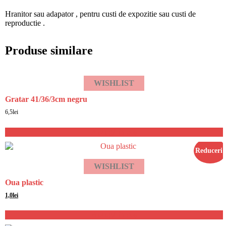
Hranitor sau adapator , pentru custi de expozitie sau custi de
reproductie .
Produse similare
WISHLIST
Gratar 41/36/3cm negru
6,5
lei
Adaugă în coș
Reduceri!
WISHLIST
Oua plastic
Prețul
Prețul
1,0
lei
inițial
curent
a
este:
Adaugă în coș
fost:
1,0lei.