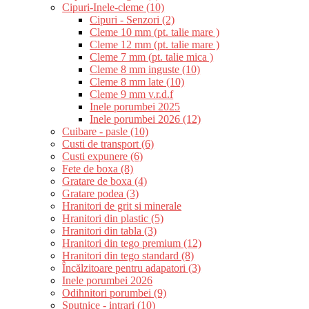
Cipuri-Inele-cleme (10)
Cipuri - Senzori (2)
Cleme 10 mm (pt. talie mare )
Cleme 12 mm (pt. talie mare )
Cleme 7 mm (pt. talie mica )
Cleme 8 mm inguste (10)
Cleme 8 mm late (10)
Cleme 9 mm v.r.d.f
Inele porumbei 2025
Inele porumbei 2026 (12)
Cuibare - pasle (10)
Custi de transport (6)
Custi expunere (6)
Fete de boxa (8)
Gratare de boxa (4)
Gratare podea (3)
Hranitori de grit si minerale
Hranitori din plastic (5)
Hranitori din tabla (3)
Hranitori din tego premium (12)
Hranitori din tego standard (8)
Încălzitoare pentru adapatori (3)
Inele porumbei 2026
Odihnitori porumbei (9)
Sputnice - intrari (10)