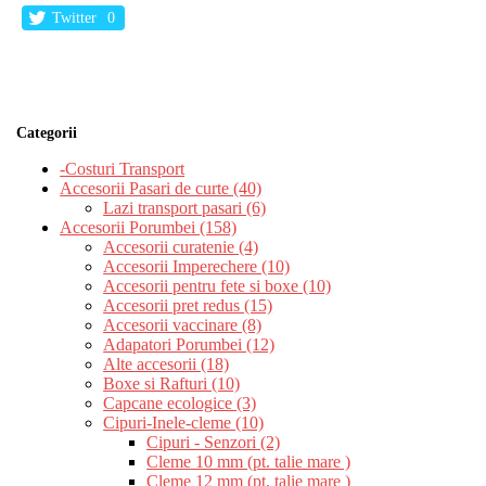
Twitter
0
Categorii
-Costuri Transport
Accesorii Pasari de curte (40)
Lazi transport pasari (6)
Accesorii Porumbei (158)
Accesorii curatenie (4)
Accesorii Imperechere (10)
Accesorii pentru fete si boxe (10)
Accesorii pret redus (15)
Accesorii vaccinare (8)
Adapatori Porumbei (12)
Alte accesorii (18)
Boxe si Rafturi (10)
Capcane ecologice (3)
Cipuri-Inele-cleme (10)
Cipuri - Senzori (2)
Cleme 10 mm (pt. talie mare )
Cleme 12 mm (pt. talie mare )