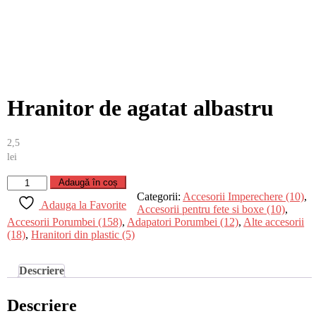
Hranitor de agatat albastru
2,5
lei
Cantitate
Adaugă în coș
Hranitor
Categorii:
Accesorii Imperechere (10)
,
Adauga la Favorite
de
Accesorii pentru fete si boxe (10)
,
agatat
Accesorii Porumbei (158)
,
Adapatori Porumbei (12)
,
Alte accesorii
albastru
(18)
,
Hranitori din plastic (5)
Descriere
Descriere