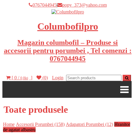
0767044945
|
popy_373@yahoo.com
Columbofilpro
Magazin columbofil – Produse si
accesorii pentru porumbei , Tel comenzi :
0767044945
[ 0 /
]
(0)
Login
0,0lei
Toate produsele
Home
Accesorii Porumbei (158)
Adapatori Porumbei (12)
Hranitor
de agatat albastru