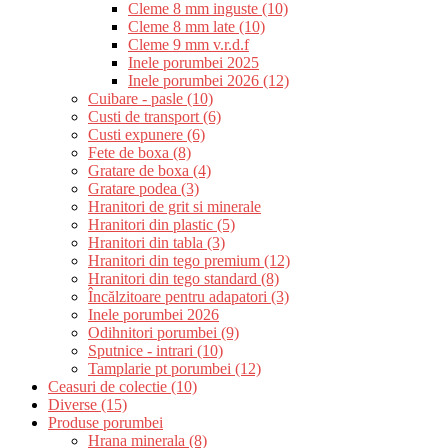
Cleme 8 mm inguste (10)
Cleme 8 mm late (10)
Cleme 9 mm v.r.d.f
Inele porumbei 2025
Inele porumbei 2026 (12)
Cuibare - pasle (10)
Custi de transport (6)
Custi expunere (6)
Fete de boxa (8)
Gratare de boxa (4)
Gratare podea (3)
Hranitori de grit si minerale
Hranitori din plastic (5)
Hranitori din tabla (3)
Hranitori din tego premium (12)
Hranitori din tego standard (8)
Încălzitoare pentru adapatori (3)
Inele porumbei 2026
Odihnitori porumbei (9)
Sputnice - intrari (10)
Tamplarie pt porumbei (12)
Ceasuri de colectie (10)
Diverse (15)
Produse porumbei
Hrana minerala (8)