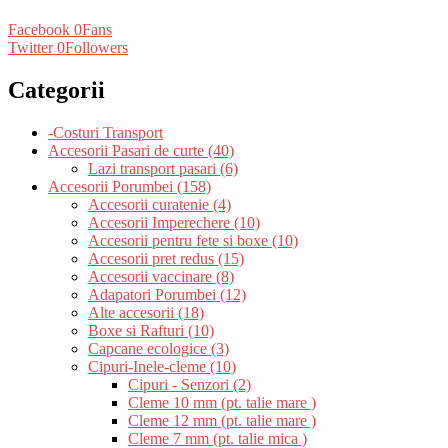
Facebook
0
Fans
Twitter
0
Followers
Categorii
-Costuri Transport
Accesorii Pasari de curte (40)
Lazi transport pasari (6)
Accesorii Porumbei (158)
Accesorii curatenie (4)
Accesorii Imperechere (10)
Accesorii pentru fete si boxe (10)
Accesorii pret redus (15)
Accesorii vaccinare (8)
Adapatori Porumbei (12)
Alte accesorii (18)
Boxe si Rafturi (10)
Capcane ecologice (3)
Cipuri-Inele-cleme (10)
Cipuri - Senzori (2)
Cleme 10 mm (pt. talie mare )
Cleme 12 mm (pt. talie mare )
Cleme 7 mm (pt. talie mica )