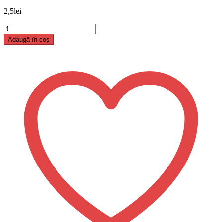
2,5
lei
Cantitate
Hranitor
Adaugă în coș
de
agatat
verde