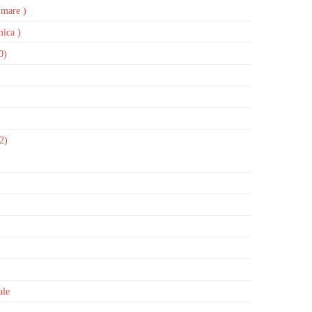
 mare )
mica )
0)
2)
ale