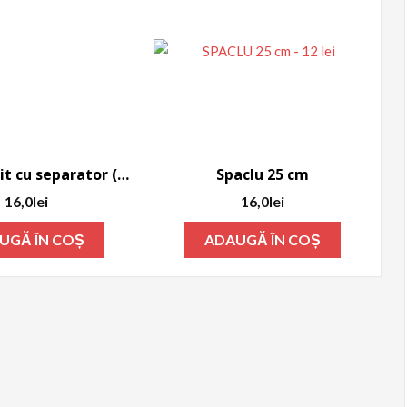
Hranitor grit cu separator (Gri)
Spaclu 25 cm
16,0
lei
16,0
lei
UGĂ ÎN COȘ
ADAUGĂ ÎN COȘ