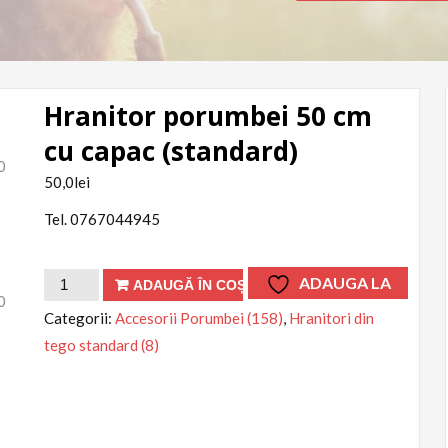
Hranitor porumbei 50 cm
cu capac (standard)
50,0
lei
Tel. 0767044945
Cantitate
ADAUGA LA
ADAUGĂ ÎN COȘ
Hranitor
FAVORITE
Categorii:
Accesorii Porumbei (158)
,
Hranitori din
porumbei
tego standard (8)
50
cm
cu
capac