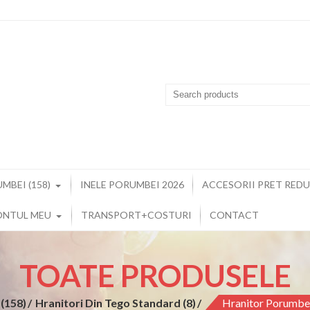
MBEI (158)
INELE PORUMBEI 2026
ACCESORII PRET REDUS
ONTUL MEU
TRANSPORT+COSTURI
CONTACT
TOATE PRODUSELE
(158)
Hranitori Din Tego Standard (8)
Hranitor Porumbe