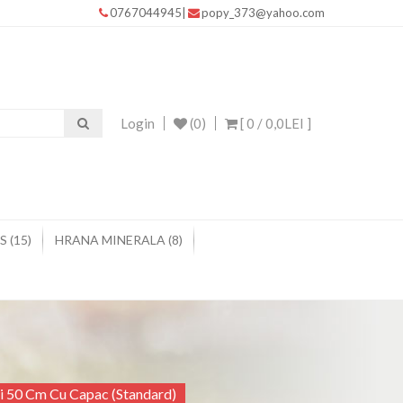
0767044945
|
popy_373@yahoo.com
Login
(0)
[ 0 /
0,0LEI
]
 (15)
HRANA MINERALA (8)
i 50 Cm Cu Capac (standard)