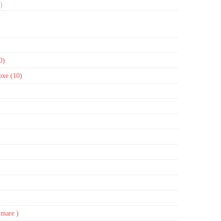
)
0)
boxe (10)
 mare )