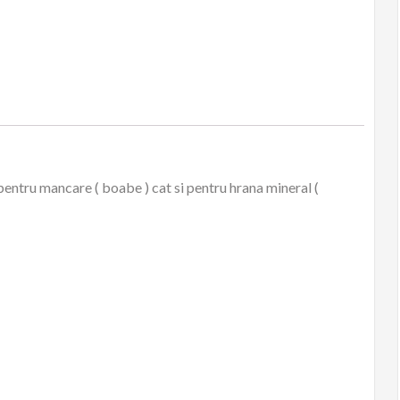
(standard)
pentru mancare ( boabe ) cat si pentru hrana mineral (