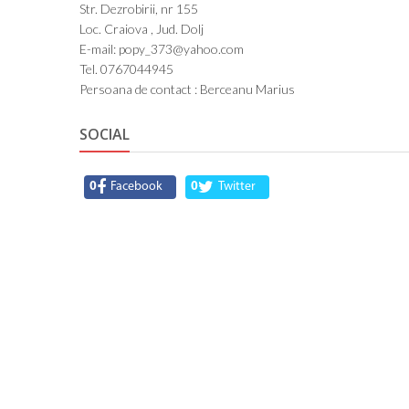
Str. Dezrobirii, nr 155
Loc. Craiova , Jud. Dolj
E-mail: popy_373@yahoo.com
Tel. 0767044945
Persoana de contact : Berceanu Marius
SOCIAL
0
Facebook
0
Twitter