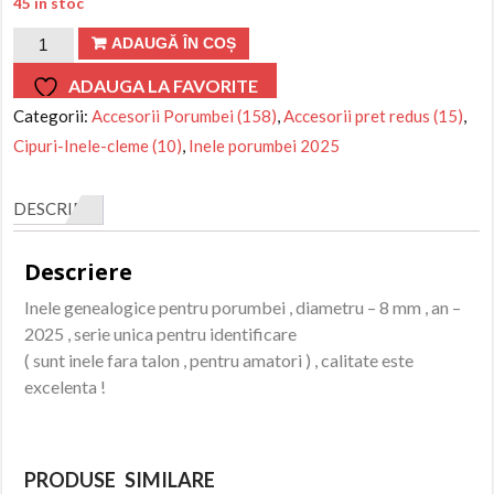
45 în stoc
fost:
curent
1,5lei.
este:
Cantitate
ADAUGĂ ÎN COȘ
0,5lei.
Inele
ADAUGA LA FAVORITE
porumbei
Categorii:
Accesorii Porumbei (158)
,
Accesorii pret redus (15)
,
2025
Cipuri-Inele-cleme (10)
,
Inele porumbei 2025
-
8
DESCRIERE
mm
-
Descriere
Amatori
Inele genealogice pentru porumbei , diametru – 8 mm , an –
(
2025 , serie unica pentru identificare
Verde
( sunt inele fara talon , pentru amatori ) , calitate este
)
excelenta !
PRODUSE SIMILARE