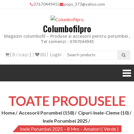
0767044945
|
popy_373@yahoo.com
Columbofilpro
Magazin columbofil – Produse si accesorii pentru porumbei ,
Tel comenzi : 0767044945
[ 0 /
]
(0)
Login
0,0LEI
TOATE PRODUSELE
Home
Accesorii Porumbei (158)
Cipuri-Inele-Cleme (10)
Inele Porumbei 2025
Inele Porumbei 2025 – 8 Mm – Amatori ( Verde )