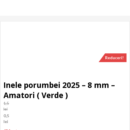
Reduceri!
Inele porumbei 2025 – 8 mm –
Amatori ( Verde )
1,5
lei
Prețul
0,5
inițial
lei
a
Prețul