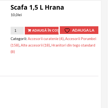
Scafa 1,5 L Hrana
10,0
lei
Cantitate
ADAUGA LA
ADAUGĂ ÎN COȘ
Scafa
FAVORITE
Categorii:
Accesorii curatenie (4)
,
Accesorii Porumbei
1,5
(158)
,
Alte accesorii (18)
,
Hranitori din tego standard
L
(8)
Hrana