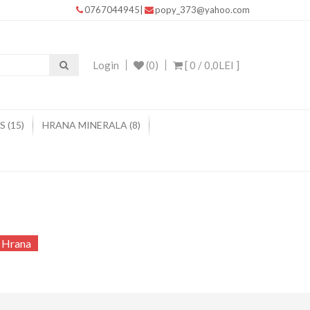
0767044945
|
popy_373@yahoo.com
Login
(0)
[ 0 /
0,0LEI
]
 (15)
HRANA MINERALA (8)
L Hrana