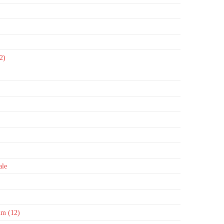
2)
ale
um (12)