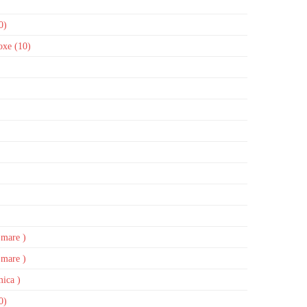
0)
boxe (10)
 mare )
 mare )
mica )
0)