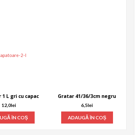
 1 L gri cu capac
Gratar 41/36/3cm negru
12,0
lei
6,5
lei
UGĂ ÎN COȘ
ADAUGĂ ÎN COȘ