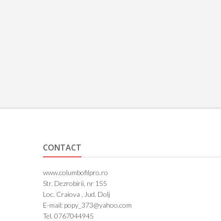
CONTACT
www.columbofilpro.ro
Str. Dezrobirii, nr 155
Loc. Craiova , Jud. Dolj
E-mail: popy_373@yahoo.com
Tel. 0767044945