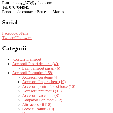
E-mail: popy_373@yahoo.com
Tel. 0767044945
Persoana de contact : Berceanu Marius
Social
Facebook
0
Fans
Twitter
0
Followers
Categorii
-Costuri Transport
Accesorii Pasari de curte (40)
Lazi transport pasari (6)
Accesorii Porumbei (158)
Accesorii curatenie (4)
Accesorii Imperechere (10)
Accesorii pentru fete si boxe (10)
Accesorii pret redus (15)
Accesorii vaccinare (8)
Adapatori Porumbei (12)
Alte accesorii (18)
Boxe si Rafturi (10)