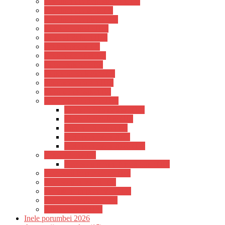
Hranitori din tego standard (8)
Hranitori din tabla (3)
Hranitori din plastic (5)
Cuibare – pasle (10)
Boxe si Rafturi (10)
Gratare podea (3)
Gratare de boxa (4)
Custi expunere (6)
Capcane ecologice (3)
Sputnice – intrari (10)
Custi de transport (6)
Cipuri-Inele-cleme (10)
Cleme 8 mm inguste (10)
Cleme 8 mm late (10)
Cipuri – Senzori (2)
Inele porumbei 2025
Inele porumbei 2026 (12)
Fete de boxa (8)
Accesorii pentru fete si boxe (10)
Accesorii Imperechere (10)
Accesorii curatenie (4)
Tamplarie pt porumbei (12)
Accesorii vaccinare (8)
Alte accesorii (18)
Inele porumbei 2026