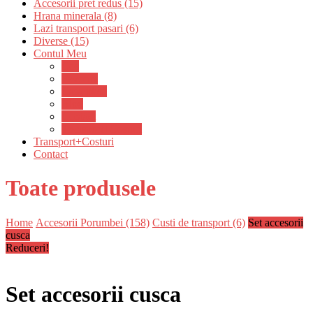
Accesorii pret redus (15)
Hrana minerala (8)
Lazi transport pasari (6)
Diverse (15)
Contul Meu
Cos
Favorite
Casa plată
Blog
Contact
Transport+Costuri
Transport+Costuri
Contact
Toate produsele
Home
Accesorii Porumbei (158)
Custi de transport (6)
Set accesorii
cusca
Reduceri!
Set accesorii cusca