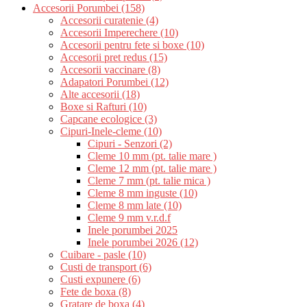
Accesorii Porumbei (158)
Accesorii curatenie (4)
Accesorii Imperechere (10)
Accesorii pentru fete si boxe (10)
Accesorii pret redus (15)
Accesorii vaccinare (8)
Adapatori Porumbei (12)
Alte accesorii (18)
Boxe si Rafturi (10)
Capcane ecologice (3)
Cipuri-Inele-cleme (10)
Cipuri - Senzori (2)
Cleme 10 mm (pt. talie mare )
Cleme 12 mm (pt. talie mare )
Cleme 7 mm (pt. talie mica )
Cleme 8 mm inguste (10)
Cleme 8 mm late (10)
Cleme 9 mm v.r.d.f
Inele porumbei 2025
Inele porumbei 2026 (12)
Cuibare - pasle (10)
Custi de transport (6)
Custi expunere (6)
Fete de boxa (8)
Gratare de boxa (4)