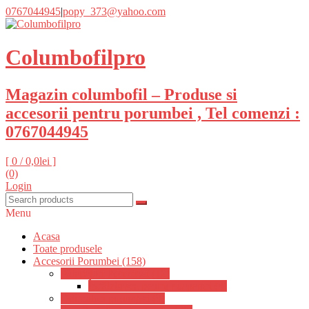
0767044945
|
popy_373@yahoo.com
Columbofilpro
Magazin columbofil – Produse si
accesorii pentru porumbei , Tel comenzi :
0767044945
[ 0 /
0,0lei
]
(0)
Login
Menu
Acasa
Toate produsele
Accesorii Porumbei (158)
Adapatori Porumbei (12)
Încălzitoare pentru adapatori (3)
Odihnitori porumbei (9)