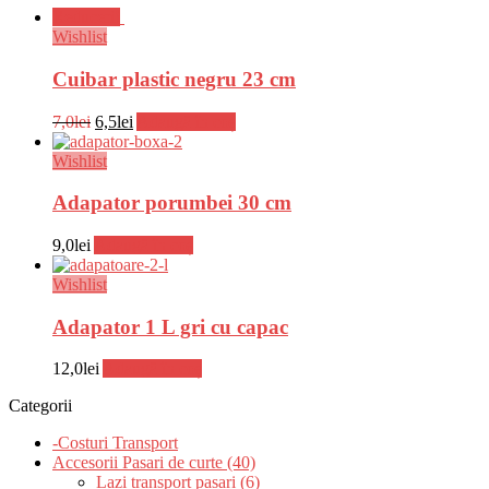
Reduceri!
Wishlist
Cuibar plastic negru 23 cm
Prețul
Prețul
7,0
lei
6,5
lei
Adaugă în coș
inițial
curent
a
este:
Wishlist
fost:
6,5lei.
7,0lei.
Adapator porumbei 30 cm
9,0
lei
Adaugă în coș
Wishlist
Adapator 1 L gri cu capac
12,0
lei
Adaugă în coș
Categorii
-Costuri Transport
Accesorii Pasari de curte (40)
Lazi transport pasari (6)