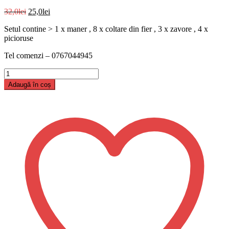
Prețul
Prețul
32,0
lei
25,0
lei
inițial
curent
Setul contine > 1 x maner , 8 x coltare din fier , 3 x zavore , 4 x
a
este:
picioruse
fost:
25,0lei.
32,0lei.
Tel comenzi – 0767044945
Cantitate
Set
Adaugă în coș
accesorii
cusca