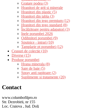
Gratare podea (3)
Hranitori de grit si minerale
Hranitori din plastic (5)
Hranitori din tabla (3)
Hranitori din tego premium (12)
Hranitori din tego standard (8)
Încălzitoare pentru adapatori (3)
Inele porumbei 2026
Odihnitori porumbei (9)
Sputnice - intrari (10)
Tamplarie pt porumbei (12)
Ceasuri de colectie (10)
Diverse (15)
Produse porumbei
Hrana minerala (8)
Sare de baie (5)
Spray anti rapitoare (2)
Suplimente si tratamente (20)
Contact
www.columbofilpro.ro
Str. Dezrobirii, nr 155
Loc. Craiova , Jud. Dolj