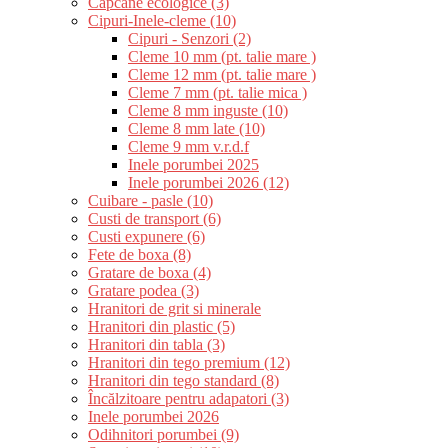
Capcane ecologice (3)
Cipuri-Inele-cleme (10)
Cipuri - Senzori (2)
Cleme 10 mm (pt. talie mare )
Cleme 12 mm (pt. talie mare )
Cleme 7 mm (pt. talie mica )
Cleme 8 mm inguste (10)
Cleme 8 mm late (10)
Cleme 9 mm v.r.d.f
Inele porumbei 2025
Inele porumbei 2026 (12)
Cuibare - pasle (10)
Custi de transport (6)
Custi expunere (6)
Fete de boxa (8)
Gratare de boxa (4)
Gratare podea (3)
Hranitori de grit si minerale
Hranitori din plastic (5)
Hranitori din tabla (3)
Hranitori din tego premium (12)
Hranitori din tego standard (8)
Încălzitoare pentru adapatori (3)
Inele porumbei 2026
Odihnitori porumbei (9)