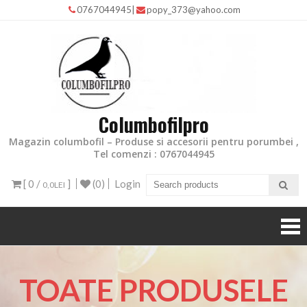
0767044945
|
popy_373@yahoo.com
Columbofilpro
Magazin columbofil – Produse si accesorii pentru porumbei ,
Tel comenzi : 0767044945
[ 0 /
]
(0)
Login
0,0LEI
TOATE PRODUSELE