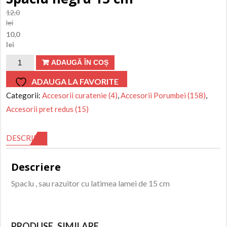
12,0
lei
Prețul
10,0
inițial
lei
a
Prețul
Cantitate
ADAUGĂ ÎN COȘ
fost:
curent
12,0lei.
este:
Spaclu
ADAUGA LA FAVORITE
10,0lei.
negru
Categorii:
Accesorii curatenie (4)
,
Accesorii Porumbei (158)
,
15
Accesorii pret redus (15)
cm
DESCRIERE
Descriere
Spaclu , sau razuitor cu latimea lamei de 15 cm
PRODUSE SIMILARE