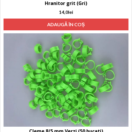
Hranitor grit (Gri)
14,0
lei
ADAUGĂ ÎN COȘ
Cleme 8/5 mm Verzi (50 bucati)